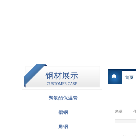
钢材展示
首页
CUSTOMER CASE
聚氨酯保温管
来源:
|
作
槽钢
角钢