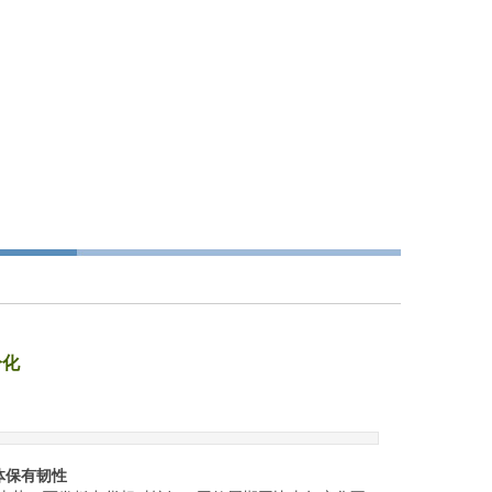
分化
体保有韧性