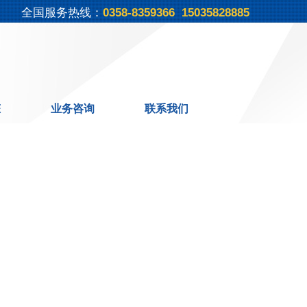
全国服务热线：
0358-8359366 15035828885
态
业务咨询
联系我们